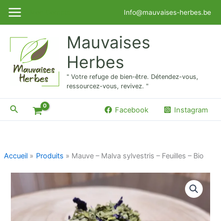
Aller
Mon Compte
Info@mauvaises-herbes.be
au
contenu
Mauvaises
Herbes
" Votre refuge de bien-être. Détendez-vous,
ressourcez-vous, revivez. "
Rechercher
Facebook
Instagram
Accueil
Produits
Mauve – Malva sylvestris – Feuilles – Bio
quantité
de
Mauve
-