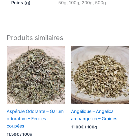
Poids (g)
50g, 100g, 200g, 500g
Produits similaires
Aspérule Odorante – Galium
Angélique – Angelica
odoratum – Feuilles
archangelica – Graines
coupées
11.00
€
/ 100g
11.50
€
/ 100g