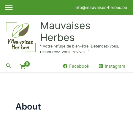
Aller
Rechercher :
Mon Compte
Info@mauvaises-herbes.be
au
contenu
Mauvaises
Herbes
" Votre refuge de bien-être. Détendez-vous,
ressourcez-vous, revivez. "
Rechercher
Facebook
Instagram
About