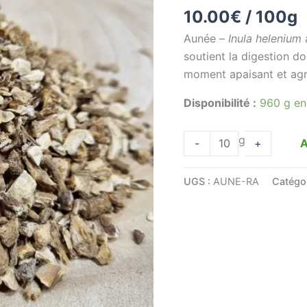
10.00
€
/ 100g
-
Inula
Aunée –
Inula helenium
Helenium
soutient la digestion do
-
moment apaisant et agr
Racine
Disponibilité :
960 g en
g
A
-
+
UGS :
AUNE-RA
Catégo