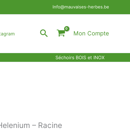
Info@mauvaises-herbes.be
Rechercher
Mon Compte
stagram
Séchoirs BOIS et INOX
Helenium – Racine