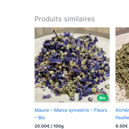
Produits similaires
Bio
Mauve – Malva sylvestris – Fleurs
Alchém
– Bio
Feuill
20.00
€
/ 100g
9.50
€