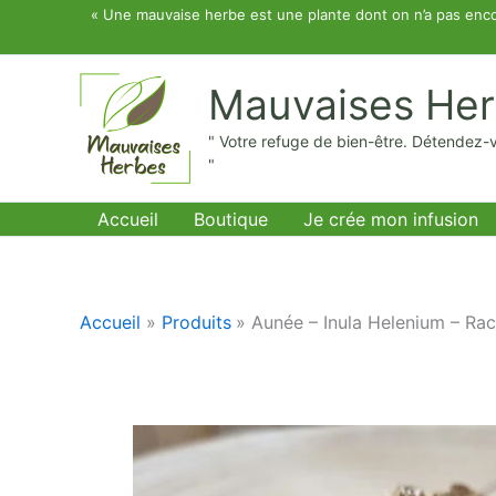
Aller
« Une mauvaise herbe est une plante dont on n’a pas enco
au
contenu
Mauvaises He
" Votre refuge de bien-être. Détendez-
"
Accueil
Boutique
Je crée mon infusion
Accueil
Produits
Aunée – Inula Helenium – Rac