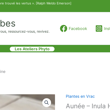
re trouvé les vertus ». [Ralph Weldo Emerson]
rbes
Facebook
In
vous, ressourcez-vous, revivez.
Les Ateliers Phyto
ine
Plantes en Vrac
quantité
de
Aunée – Inula 
Aunée