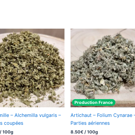
Production France
ille – Alchemilla vulgaris –
Artichaut – Folium Cynarae 
es coupées
Parties aériennes
/ 100g
8.50
€
/ 100g