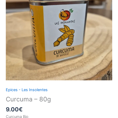
80g
Epices - Les Insolentes
Curcuma – 80g
9.00
€
Curcuma Bio