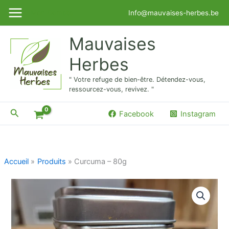
Aller
Mon Compte
Info@mauvaises-herbes.be
au
contenu
Mauvaises
Herbes
" Votre refuge de bien-être. Détendez-vous,
ressourcez-vous, revivez. "
Rechercher
Facebook
Instagram
Accueil
Produits
Curcuma – 80g
quantité
de
Curcuma
-