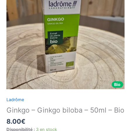
Ginkgo
biloba
-
50ml
-
Bio
Bio
Ladrôme
Ginkgo – Ginkgo biloba – 50ml – Bio
8.00
€
Disponibilité :
3 en stock