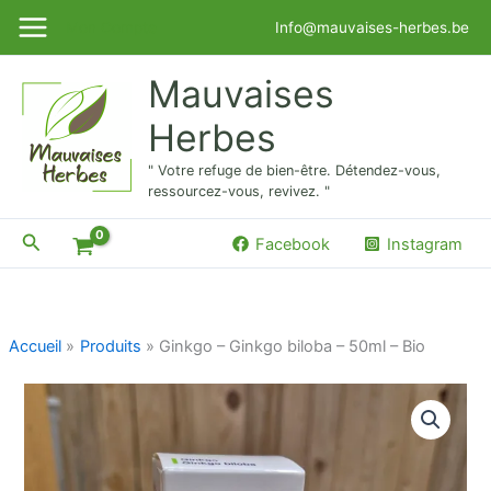
Aller
Mon Compte
Info@mauvaises-herbes.be
au
contenu
Mauvaises
Herbes
" Votre refuge de bien-être. Détendez-vous,
ressourcez-vous, revivez. "
Rechercher
Facebook
Instagram
Accueil
Produits
Ginkgo – Ginkgo biloba – 50ml – Bio
quantité
de
Ginkgo
-