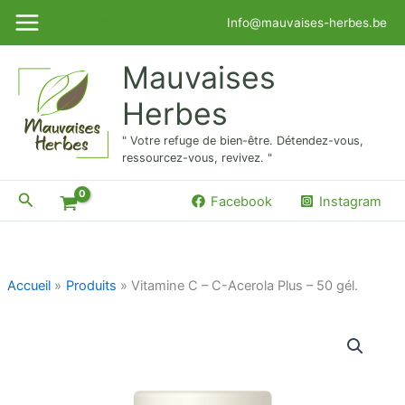
Aller
Mon Compte
Info@mauvaises-herbes.be
au
contenu
Mauvaises
Herbes
" Votre refuge de bien-être. Détendez-vous,
ressourcez-vous, revivez. "
Rechercher
Facebook
Instagram
Accueil
Produits
Vitamine C – C-Acerola Plus – 50 gél.
quantité
de
Vitamine
C