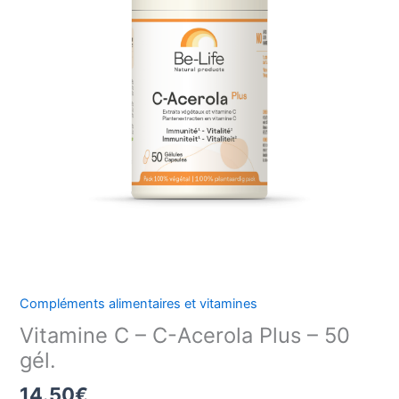
-
C-
Acerola
Plus
-
50
gél.
Compléments alimentaires et vitamines
Vitamine C – C-Acerola Plus – 50
gél.
14.50
€