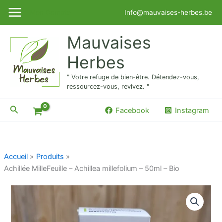
Aller
Mon Compte
Info@mauvaises-herbes.be
au
contenu
Mauvaises
Herbes
" Votre refuge de bien-être. Détendez-vous,
ressourcez-vous, revivez. "
Rechercher
Facebook
Instagram
Accueil
Produits
Achillée MilleFeuille – Achillea millefolium – 50ml – Bio