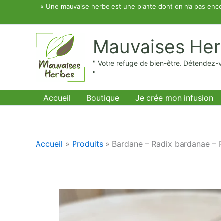
Aller
« Une mauvaise herbe est une plante dont on n’a pas enco
au
contenu
Mauvaises He
" Votre refuge de bien-être. Détendez-
"
Accueil
Boutique
Je crée mon infusion
Accueil
Produits
Bardane – Radix bardanae – 