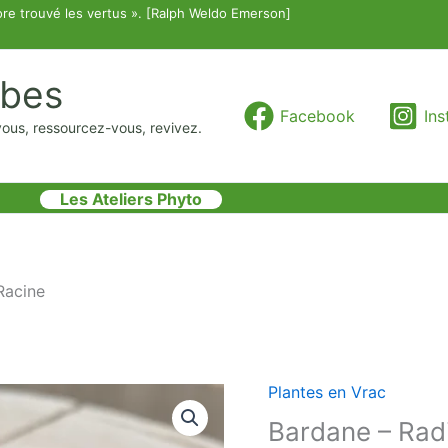
re trouvé les vertus ». [Ralph Weldo Emerson]
rbes
Facebook
In
vous, ressourcez-vous, revivez.
Les Ateliers Phyto
Racine
Plantes en Vrac
quantité
de
Bardane – Rad
Bardane