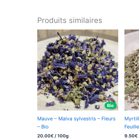
Produits similaires
Bio
Mauve – Malva sylvestris – Fleurs
Myrtil
– Bio
Feuill
20.00
€
/ 100g
9.50
€