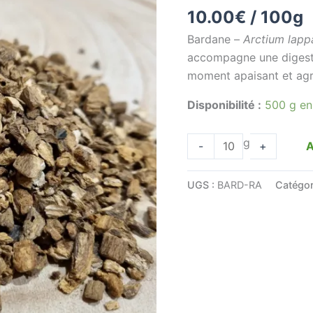
10.00
€
/ 100g
-
Radix
Bardane –
Arctium lapp
bardanae
accompagne une digestio
-
moment apaisant et agr
Racine
Disponibilité :
500 g en
g
A
-
+
UGS :
BARD-RA
Catégor