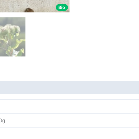
Bio
00g