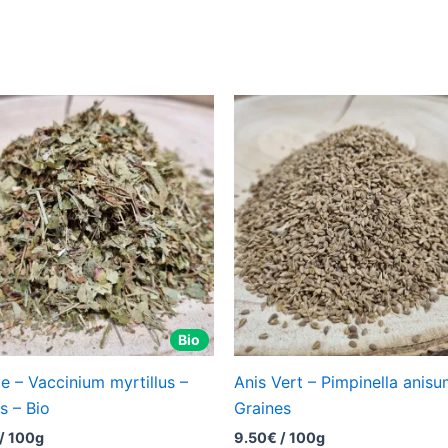
Bio
le – Vaccinium myrtillus –
Anis Vert – Pimpinella anisu
es – Bio
Graines
/ 100g
9.50
€
/ 100g