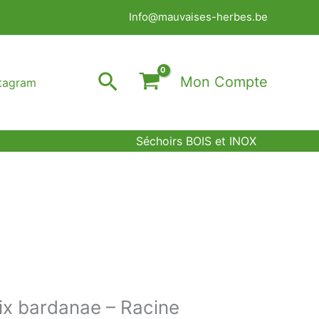
Info@mauvaises-herbes.be
Rechercher
Mon Compte
stagram
Séchoirs BOIS et INOX
ix bardanae – Racine