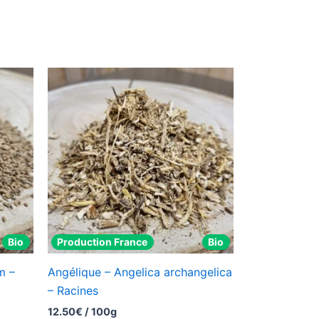
Bio
Production France
Bio
m –
Angélique – Angelica archangelica
– Racines
12.50
€
/ 100g