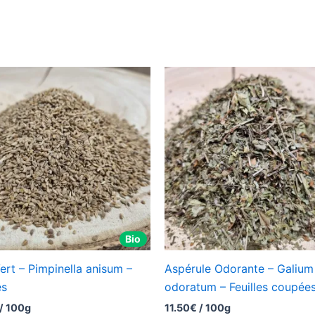
Bio
ert – Pimpinella anisum –
Aspérule Odorante – Galium
es
odoratum – Feuilles coupée
/ 100g
11.50
€
/ 100g