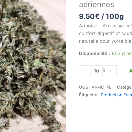
aériennes
-
9.50
€
/ 100g
Artemisia
vulgaris
Armoise –
Artemisia vul
-
confort digestif et sout
Parties
naturelle pour votre bie
aériennes
Disponibilité :
863 g en
g
A
-
+
UGS :
ARMO-PL
Catégo
Étiquette :
Production Fra