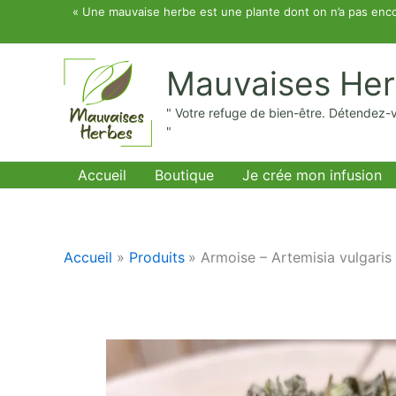
Aller
« Une mauvaise herbe est une plante dont on n’a pas enco
au
contenu
Mauvaises He
" Votre refuge de bien-être. Détendez-
"
Accueil
Boutique
Je crée mon infusion
Accueil
Produits
Armoise – Artemisia vulgaris 