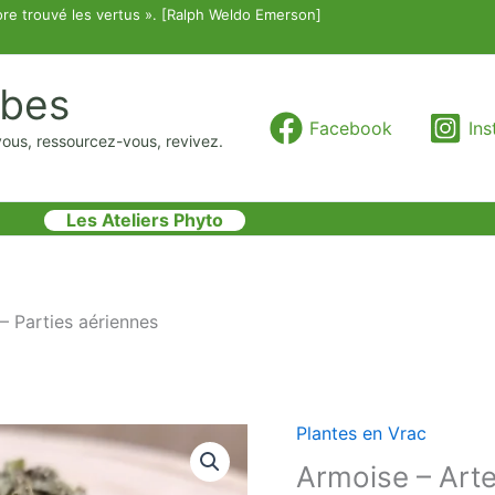
re trouvé les vertus ». [Ralph Weldo Emerson]
rbes
Facebook
In
vous, ressourcez-vous, revivez.
Les Ateliers Phyto
– Parties aériennes
Plantes en Vrac
quantité
de
Armoise – Arte
Armoise