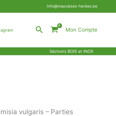
Info@mauvaises-herbes.be
Rechercher
Mon Compte
stagram
Séchoirs BOIS et INOX
misia vulgaris – Parties