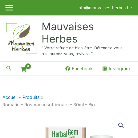
Aller
Mon Compte
Info@mauvaises-herbes.be
au
contenu
Mauvaises
Herbes
" Votre refuge de bien-être. Détendez-vous,
ressourcez-vous, revivez. "
Rechercher
Facebook
Instagram
Accueil
Produits
Romarin – Rosmarinusofficinalis – 30ml – Bio
quantité
de
Romarin