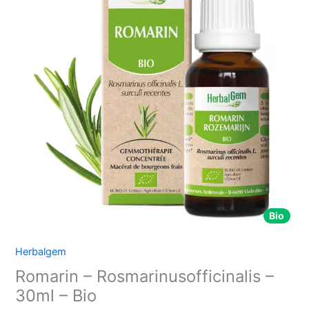
-
Rosmarinusofficinalis
-
30ml
-
Bio
Bio
Herbalgem
Romarin – Rosmarinusofficinalis –
30ml – Bio