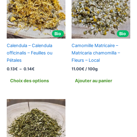
à
plusieurs
0.14€
variations.
Les
options
Bio
Bio
peuvent
être
Calendula – Calendula
Camomille Matricaire –
choisies
officinalis – Feuilles ou
Matricaria chamomilla –
sur
Pétales
Fleurs – Local
la
0.13
€
–
0.14
€
11.00
€
/ 100g
page
du
Choix des options
Ajouter au panier
produit