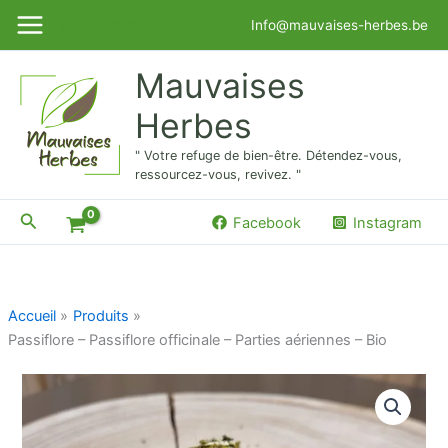
Aller
Mon Compte
Info@mauvaises-herbes.be
au
contenu
Mauvaises
Herbes
" Votre refuge de bien-être. Détendez-vous,
ressourcez-vous, revivez. "
Rechercher
Facebook
Instagram
Accueil
Produits
Passiflore – Passiflore officinale – Parties aériennes – Bio
quantité
de
Passiflore