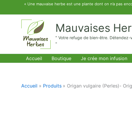
Aller
« Une mauvaise herbe est une plante dont on n’a pas enco
au
contenu
Mauvaises He
" Votre refuge de bien-être. Détendez-
"
Accueil
Boutique
Je crée mon infusion
Accueil
Produits
Origan vulgaire (Perles)- Ori