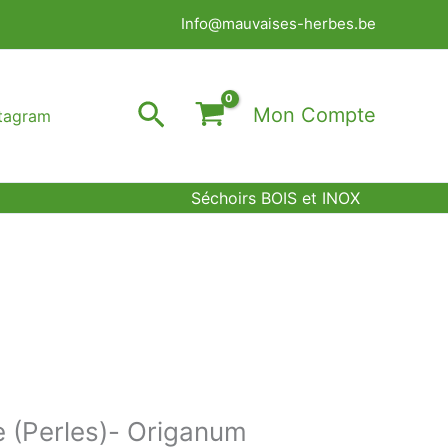
Info@mauvaises-herbes.be
Rechercher
Mon Compte
stagram
Séchoirs BOIS et INOX
e (Perles)- Origanum