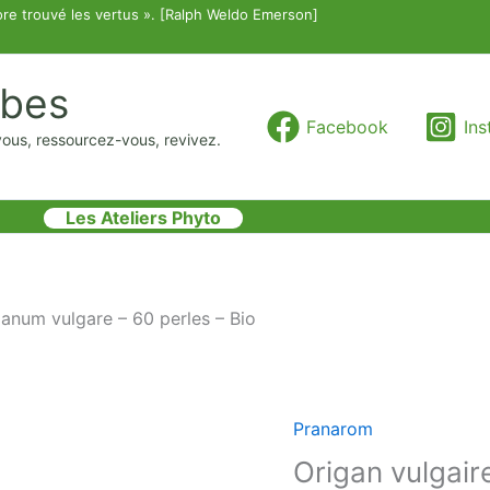
re trouvé les vertus ». [Ralph Weldo Emerson]
rbes
Facebook
In
vous, ressourcez-vous, revivez.
Les Ateliers Phyto
ganum vulgare – 60 perles – Bio
Pranarom
Origan vulgair