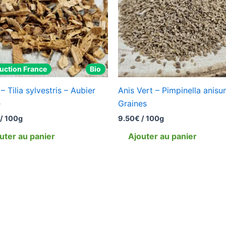
uction France
Bio
l – Tilia sylvestris – Aubier
Anis Vert – Pimpinella anisu
e
Graines
/ 100g
9.50
€
/ 100g
uter au panier
Ajouter au panier