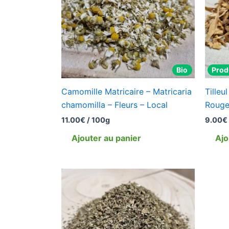
Bio
Prod
Camomille Matricaire – Matricaria
Tilleu
chamomilla – Fleurs – Local
Roug
11.00
€
/ 100g
9.00
€
Ajouter au panier
Ajo