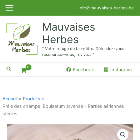
Aller
Mon Compte
Info@mauvaises-herbes.be
au
contenu
Mauvaises
Herbes
" Votre refuge de bien-être. Détendez-vous,
ressourcez-vous, revivez. "
Rechercher
Facebook
Instagram
Accueil
Produits
Prêle des champs, Equisetum arvense – Parties aériennes
stériles
quantité
de