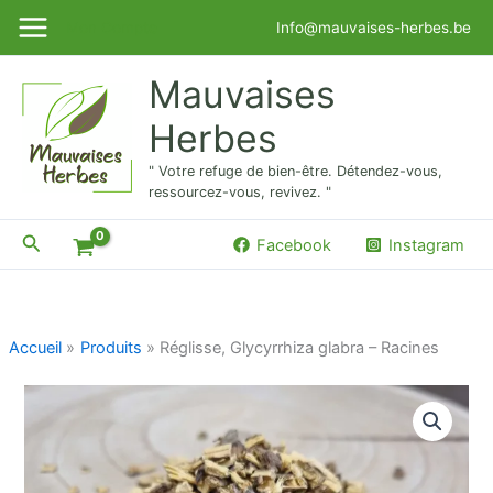
Aller
Mon Compte
Info@mauvaises-herbes.be
au
contenu
Mauvaises
Herbes
" Votre refuge de bien-être. Détendez-vous,
ressourcez-vous, revivez. "
Rechercher
Facebook
Instagram
Accueil
Produits
Réglisse, Glycyrrhiza glabra – Racines
quantité
de
Réglisse,
Glycyrrhiza