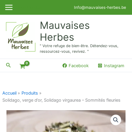
Aller
Mon Compte
Info@mauvaises-herbes.be
au
contenu
Mauvaises
Herbes
" Votre refuge de bien-être. Détendez-vous,
ressourcez-vous, revivez. "
Rechercher
Facebook
Instagram
Accueil
Produits
Solidago, verge d’or, Solidago virgaurea – Sommités fleuries
quantité
de
Solidago,