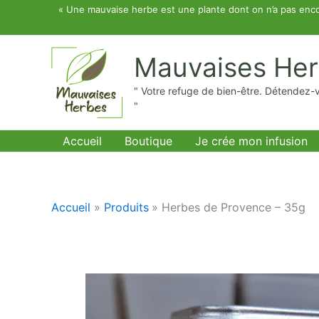
Aller
« Une mauvaise herbe est une plante dont on n’a pas enco
au
contenu
Mauvaises He
" Votre refuge de bien-être. Détendez-
"
Accueil
Boutique
Je crée mon infusion
Accueil
Produits
Herbes de Provence – 35g