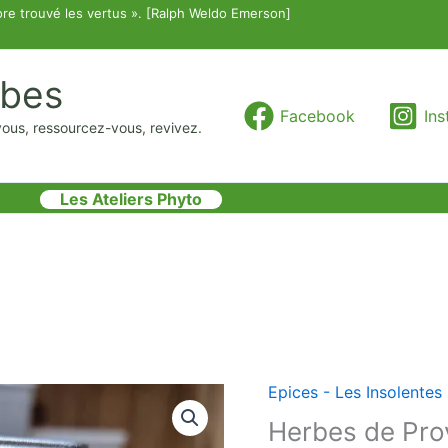
re trouvé les vertus ». [Ralph Weldo Emerson]
rbes
Facebook
In
vous, ressourcez-vous, revivez.
Les Ateliers Phyto
Epices - Les Insolentes
quantité
de
Herbes de Pro
Herbes