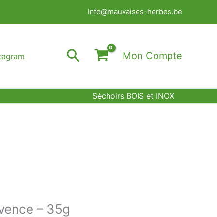
Info@mauvaises-herbes.be
Rechercher
Mon Compte
stagram
Séchoirs BOIS et INOX
vence – 35g