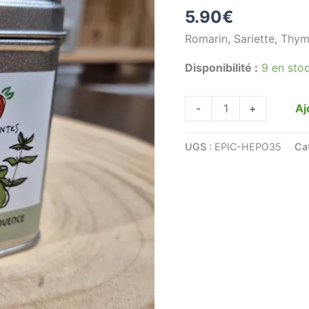
5.90
€
de
Provence
Romarin, Sariette, Thym
-
Disponibilité :
9 en sto
35g
Aj
-
+
UGS :
EPIC-HEPO35
Ca