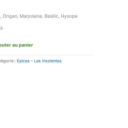
, Origan, Marjolaine, Basilic, Hysope
ck
outer au panier
tégorie :
Epices - Les Insolentes